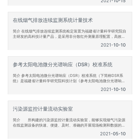
2021
10-15
研究成果。该系统主要用于温湿度标准箱、恒温恒湿箱(房)、高低温
试验箱，老化试验箱，干燥箱，培养箱，水泥养护箱(室)、盐雾腐蚀
试验箱、恒温水/油槽、冰箱、冷藏库、箱式电阻炉、高温定炭炉……
等温湿度试验设备
在线烟气排放连续监测系统计量技术
简介 在线烟气排放连续监测系统检定装置为福建省计量科学研究院自
主研发的高科技计量产品，是采用非分散红外测量原理配置，高效除
尘、除湿系统，具有精度高、周期稳定性好、可靠性高、携带方便，
2021
10-10
可在线测量的检定装置。可测量烟气中的二氧化硫、氮氧化物、氧气
的浓度，能在高湿度环境下连续测量，以满足不同工况条件下的在线
检定要求，技术指标达到JJG（闽）1021-2015《固定污染源烟气排
放连续监测系统检定规程》中
参考太阳电池微分光谱响应（DSR）校准系统
简介 参考太阳电池微分光谱响应（DSR）校准系统（下简称DSR系
统）是福建省计量科学研究院科技计划《参考太阳电池微分光谱响应
法校准系统研制》（项目编号：FJJLK2013004）的研究成果。DSR
2021
10-10
校准方法是IEC60904-4推荐的WPVS标准太阳电池一级校准方法之
一，使用DSR系统可降低参考太阳电池校准的不确定度，为我国参考
太阳电池计量提供坚实可靠的技术保障，提高我国参考太阳电池计量
标准的准确
污染源监控计量流动实验室
简介 所构建的污染源监控计量流动实验室，能够实现烟气污染源
在线监测设备的快速、便捷、及时、准确的开展现场检测和数据的采
集、存储和传输。除此之外，还同时具有水污染源在线监测设备流动
2021
05-10
计量实验室的功能，能够为水污染源监测设备现场检定提供必要的实