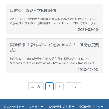
验和环境条件。本流动实验室在有效实现污染源在线监测设备的快
速、高效的现场检定的同时，也为实现减排监控提供有效的技术保
障，从而促进政府减排目标
日射法一级参考太阳能装置
简介 日射法一级参考太阳能装置是国家质检总局科技计划《日射法一
级参考太阳能装置》（项目编号：2012QK022）的研究成果。该研
究成果可应用于光电性能检测领域，为二级参考太阳能电池和工作级
2021
02-10
参考太阳能电池的校准提供自然阳光辐照度量值溯源技术，能帮助提
升当前太阳电池短路电流、光电转换效率的计量精度，对于光伏行业
提高产品质量和竞争力具有重要意义。且该装置实现了将自然阳光直
接辐照度、总辐照度和散射辐照度
国际标准《振动与冲击传感器测试方法--磁灵敏度测
试》
标准简介 由福建省计量科学研究院主导的国际标准ISO 16063-33
Methods for the calibration of vibration and shock transducers—
Part 33: Testing of magnetic field sensitivity (振动与冲击传感器测
2020
12-03
试方法--磁灵敏度测试)是我国振动计量领域内首个申请的国际标准，
也是全国振动与冲击
上一页
1
2
下一页
更多友情链接
省市科协
省级计量技术机构
全国计量学/协会